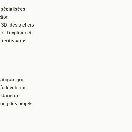
pécialisées
ction
 3D, des ateliers
té d'explorer et
prentissage
atique,
qui
s à développer
e
dans un
long des projets