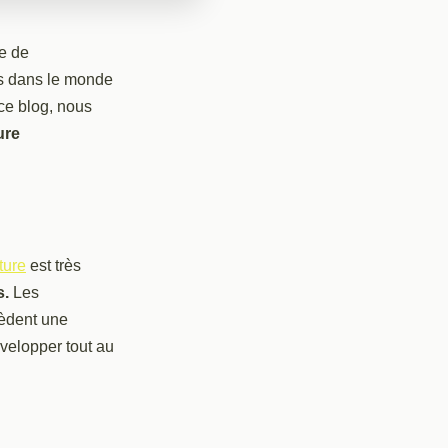
ne de
es dans le monde
ce blog, nous
ure
ture
est très
s.
Les
sèdent une
velopper tout au