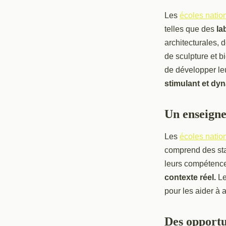
Les
écoles natio
telles que des
la
architecturales, 
de sculpture et b
de développer le
stimulant et dy
Un enseign
Les
écoles natio
comprend des stag
leurs compétences
contexte réel.
Le
pour les aider à 
Des opportu