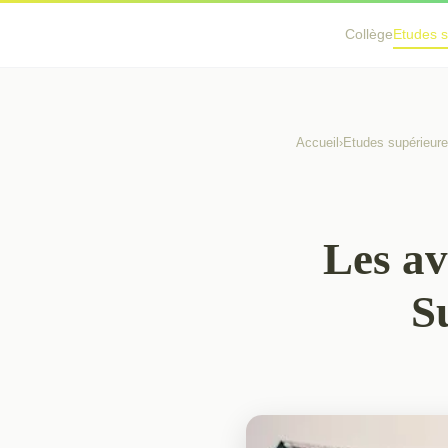
Collège
Etudes s
Accueil
›
Etudes supérieur
Les av
S