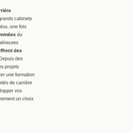
rière
grands cabinets
plus, une fois
nommées
du
périeures
ffrent des
 Depuis des
es projets
ier une formation
ités de carrière
elopper vos
inement un choix