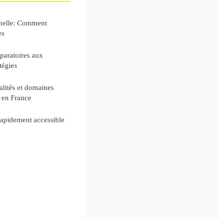
nnelle: Comment
es
paratoires aux
tégies
alités et domaines
s en France
rapidement accessible