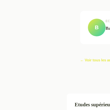
EC
B
Ba
← Voir tous les a
Etudes supérieu