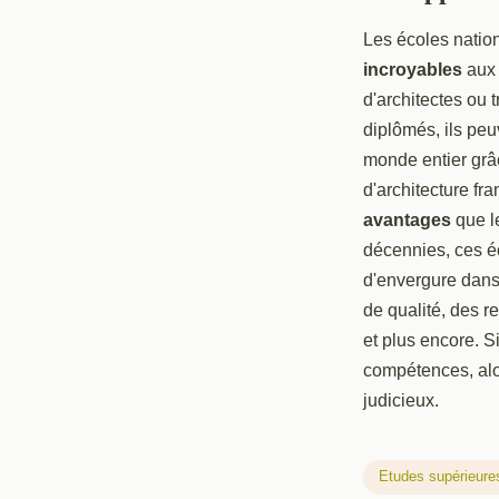
Les écoles nation
incroyables
aux 
d'architectes ou 
diplômés, ils peu
monde entier grâ
d'architecture fr
avantages
que l
décennies, ces éc
d'envergure dans
de qualité, des r
et plus encore. S
compétences, alo
judicieux.
Etudes supérieure