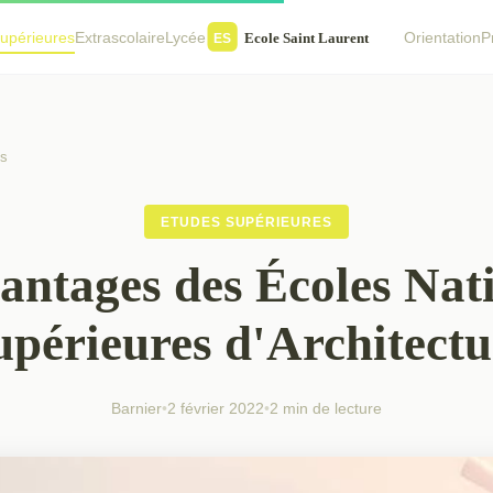
upérieures
Extrascolaire
Lycée
Orientation
P
es
ETUDES SUPÉRIEURES
antages des Écoles Nat
upérieures d'Architectu
Barnier
•
2 février 2022
•
2 min de lecture